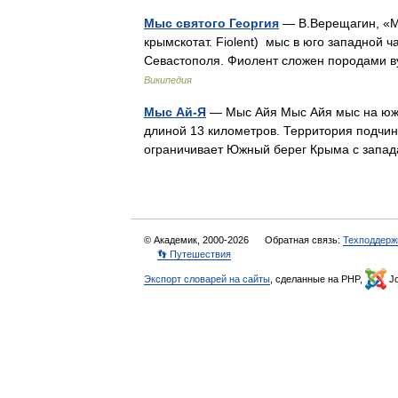
Мыс святого Георгия
— В.Верещагин, «Мы
крымскотат. Fiolent) мыс в юго западной 
Севастополя. Фиолент сложен породами в
Википедия
Мыс Ай-Я
— Мыс Айя Мыс Айя мыс на южно
длиной 13 километров. Территория подчи
ограничивает Южный берег Крыма с запа
© Академик, 2000-2026
Обратная связь:
Техподдерж
👣 Путешествия
Экспорт словарей на сайты
, сделанные на PHP,
Jo