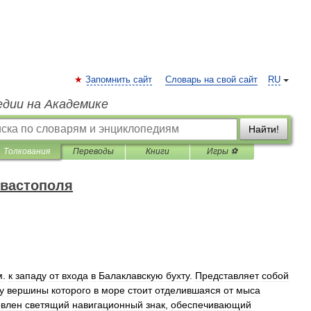
Запомнить сайт
Словарь на свой сайт
RU
едии на Академике
Найти!
Толкования
Переводы
Книги
Игры ⚽
евастополя
м
.
к
западу
от
входа
в
Балаклавскую
бухту
.
Представляет
собой
у
вершины
которого
в
море
стоит
отделившаяся
от
мыса
овлен
светящий
навигационный
знак
,
обеспечивающий