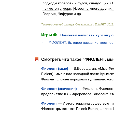
подходы
кораблей
и
судов
,
следующих
к
приметен
с
моря
.
Известно
много
других
Георгия
,
Чифурос
и
др
.
Топонимический
словарь
Севастополя
.
EdwART
.
2011
.
Игры ⚽
Поможем написать курсовую
ФИОЛЕНТ, бытовое название местнос
Смотреть что такое "ФИОЛЕНТ, мыс
Фиолент (мыс)
— В.Верещагин, «Мыс Фиол
Fiolent) мыс в юго западной части Крымск
Фиолент сложен породами вулканическог
Фиолент (значения)
— Фиолент: Фиолент
предприятие в Симферополе. Фиолент 
Фиолент
— У этого термина существуют и 
Фіолент крымскотат. Felenk Burun, Фелен