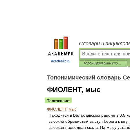
Словари и энциклоп
academic.ru
Топонимический словарь Севастополя
Топонимический словарь С
ФИОЛЕНТ, мыс
Толкование
ФИОЛЕНТ
,
мыс
Находится
в
Балаклавском
районе
в
8
,
5
к
высокий
обрывистый
выступ
берега
к
югу
,
высокая
надводная
скала
.
На
мысу
устан