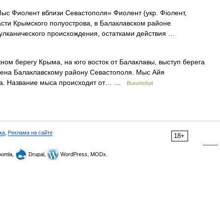
с Фиолент вблизи Севастополя» Фиолент (укр. Фіолент,
части Крымского полуострова, в Балаклавском районе
улканического происхождения, остатками действия …
м берегу Крыма, на юго восток от Балаклавы, выступ берега
нена Балаклавскому району Севастополя. Мыс Айя
да. Название мыса происходит от… …
Википедия
ка
,
Реклама на сайте
18+
omla,
Drupal,
WordPress, MODx.