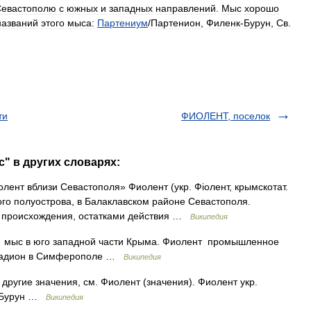
Севастополю
с
южных
и
западных
направлений
.
Мыс
хорошо
названий
этого
мыса:
Партениум
/
Партенион
,
Филенк
-
Бурун
,
Св
.
ти
ФИОЛЕНТ, поселок
" в других словарях:
ент вблизи Севастополя» Фиолент (укр. Фіолент, крымскотат.
ого полуострова, в Балаклавском районе Севастополя.
о происхождения, остатками действия …
Википедия
 мыс в юго западной части Крыма. Фиолент промышленное
стадион в Симферополе …
Википедия
другие значения, см. Фиолент (значения). Фиолент укр.
к Бурун …
Википедия